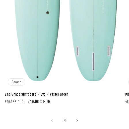
Épuisé
2nd Grade Surfboard - Evo - Pastel Green
Pl
Prix
Prix
249,90€ EUR
Pr
599,95€ EUR
48
régulier
de
ré
de
1
/
4
vente