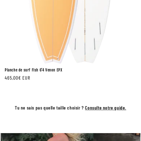
Planche de surf Fish 6'4 Venon EPX
Prix
465,00€ EUR
régulier
Tu ne sais pas quelle taille choisir ?
Consulte notre guide.