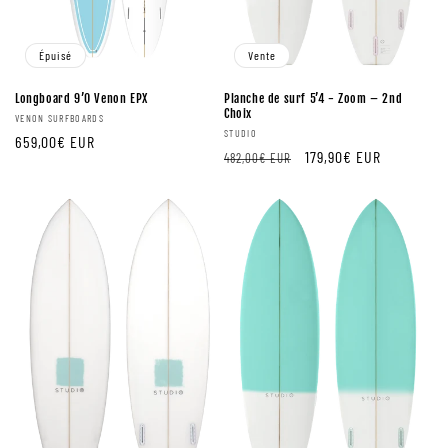
Épuisé
Vente
Longboard 9’0 Venon EPX
Planche de surf 5’4 - Zoom – 2nd
Choix
Fournisseur:
VENON SURFBOARDS
Fournisseur:
STUDIO
Prix
659,00€ EUR
Prix
Prix
179,90€ EUR
482,00€ EUR
régulier
régulier
de
vente