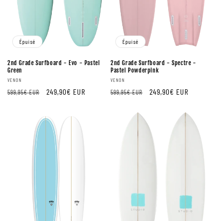
n
:
Épuisé
Épuisé
2nd Grade Surfboard - Evo - Pastel
2nd Grade Surfboard - Spectre -
Green
Pastel Powderpink
Fournisseur:
Fournisseur:
VENON
VENON
Prix
Prix
249,90€ EUR
Prix
Prix
249,90€ EUR
599,95€ EUR
599,95€ EUR
régulier
de
régulier
de
vente
vente