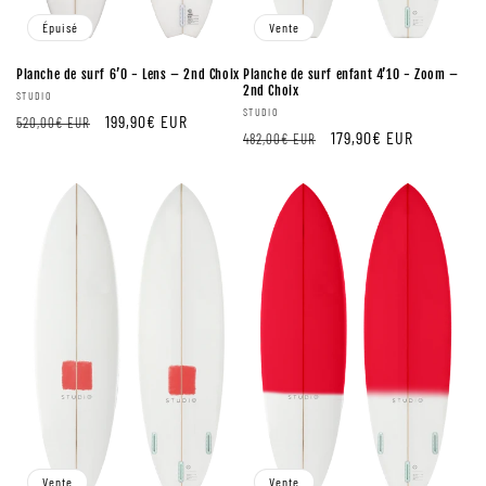
Épuisé
Vente
Planche de surf 6’0 - Lens – 2nd Choix
Planche de surf enfant 4’10 - Zoom –
2nd Choix
Fournisseur:
STUDIO
Fournisseur:
STUDIO
Prix
Prix
199,90€ EUR
520,00€ EUR
Prix
Prix
179,90€ EUR
482,00€ EUR
régulier
de
régulier
de
vente
vente
Vente
Vente