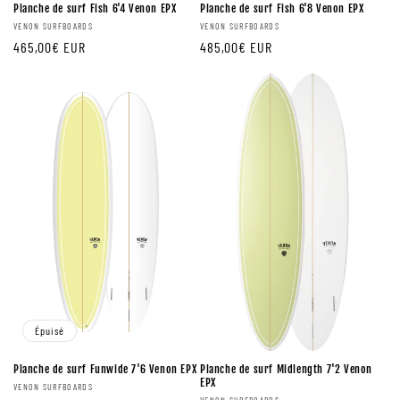
Planche de surf Fish 6'4 Venon EPX
Planche de surf Fish 6'8 Venon EPX
Fournisseur:
Fournisseur:
VENON SURFBOARDS
VENON SURFBOARDS
Prix
465,00€ EUR
Prix
485,00€ EUR
régulier
régulier
Épuisé
Planche de surf Funwide 7'6 Venon EPX
Planche de surf Midlength 7'2 Venon
EPX
Fournisseur:
VENON SURFBOARDS
VENON SURFBOARDS