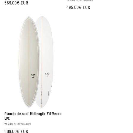
Fournisseur:
Prix
569,00€ EUR
Prix
495,00€ EUR
régulier
régulier
Planche de surf Midlength 7'6 Venon
EPX
Fournisseur:
VENON SURFBOARDS
Prix
509,00€ EUR