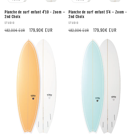
Planche de surf enfant 4’10 - Zoom –
Planche de surf enfant 5’4 – Zoom -
2nd Choix
2nd Choix
Fournisseur:
Fournisseur:
STUDIO
STUDIO
Prix
Prix
179,90€ EUR
Prix
Prix
179,90€ EUR
482,00€ EUR
482,00€ EUR
régulier
de
régulier
de
vente
vente