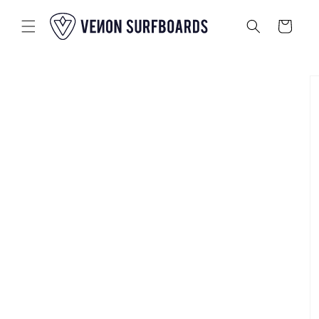
Passer au
contenu
Panier
Passer aux
informations
sur le
produit