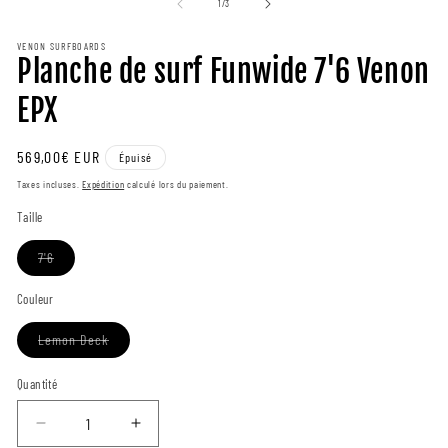
2
de
1
/
3
e
m
VENON SURFBOARDS
Planche de surf Funwide 7'6 Venon
EPX
Prix
569,00€ EUR
Épuisé
Taxes incluses.
Expédition
calculé lors du paiement.
régulier
Taille
Variante
7'6
épuisée
ou
indisponible
Couleur
Variante
Lemon Deck
épuisée
ou
indisponible
Quantité
Diminuer
Augmenter