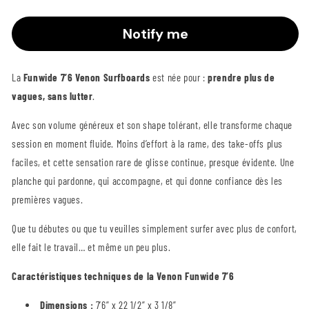
la
la
quantité
quantité
Notify me
pour
pour
Planche
Planche
de
de
surf
surf
La
Funwide 7’6 Venon Surfboards
est née pour :
prendre plus de
Funwide
Funwide
vagues, sans lutter
.
7&#39;6
7&#39;6
Venon
Venon
Avec son volume généreux et son shape tolérant, elle transforme chaque
EPX
EPX
session en moment fluide. Moins d’effort à la rame, des take-offs plus
5% de remise sur ta
faciles, et cette sensation rare de glisse continue, presque évidente. Une
première commande
planche qui pardonne, qui accompagne, et qui donne confiance dès les
premières vagues.
Rejoins notre communauté de riders pour bénéficier
d'offres exclusives, conseils et contenus inédits !
🔥
Que tu débutes ou que tu veuilles simplement surfer avec plus de confort,
elle fait le travail… et même un peu plus.
Caractéristiques techniques de la Venon Funwide 7’6
Je m'inscris
Dimensions :
7’6” x 22 1/2” x 3 1/8”