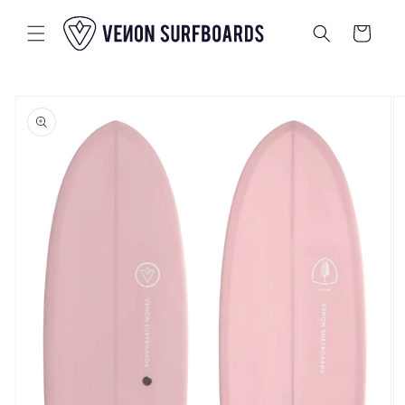
Passer au
contenu
Panier
Passer aux
informations
sur le
produit