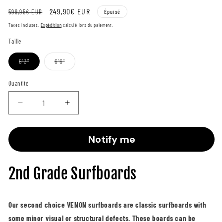
Prix
Prix
249,90€ EUR
599,95€ EUR
Épuisé
Taxes incluses.
Expédition
calculé lors du paiement.
régulier
de
Taille
vente
Variante
Variante
6'3"
6'6"
épuisée
épuisée
ou
ou
indisponible
indisponible
Quantité
Diminuer
Augmenter
la
la
quantité
quantité
Notify me
pour
pour
2nd
2nd
Grade
Grade
2nd Grade Surfboards
Surfboard
Surfboard
-
-
Spectre
Spectre
-
-
Our second choice VENON surfboards are classic surfboards with
Pastel
Pastel
some minor visual or structural defects. These boards can be
Powderpink
Powderpink