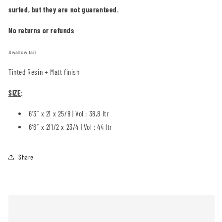
surfed, but they are not guaranteed.
No returns or refunds
Swallow tail
Tinted Resin + Matt finish
SIZE
:
6’3’’ x 21 x 2
5/8
| Vol : 38,8 ltr
6’6’’ x 21
1/2
x 2
3/4
| Vol : 44 ltr
Share