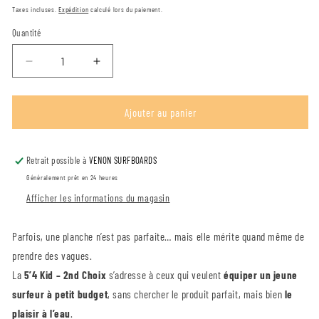
Taxes incluses.
Expédition
calculé lors du paiement.
régulier
de
Quantité
vente
Diminuer
Augmenter
la
la
quantité
quantité
pour
pour
Ajouter au panier
Planche
Planche
de
de
surf
surf
Retrait possible à
VENON SURFBOARDS
enfant
enfant
Généralement prêt en 24 heures
5’4
5’4
Afficher les informations du magasin
–
–
Zoom
Zoom
-
-
Parfois, une planche n’est pas parfaite… mais elle mérite quand même de
2nd
2nd
prendre des vagues.
Choix
Choix
La
5’4 Kid – 2nd Choix
s’adresse à ceux qui veulent
équiper un jeune
surfeur à petit budget
, sans chercher le produit parfait, mais bien
le
plaisir à l’eau
.