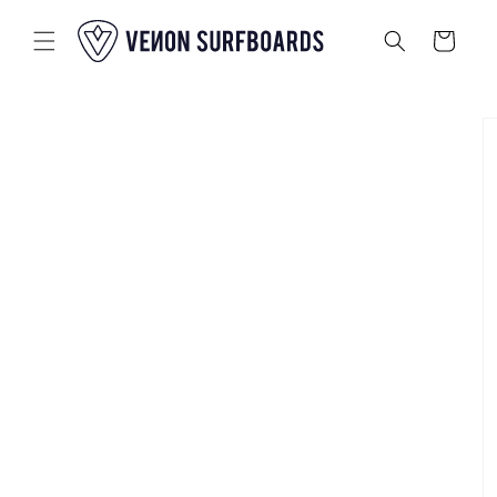
Passer au
contenu
Panier
Passer aux
informations
sur le
produit