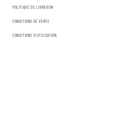
POLITIQUE DE LIVRAISON
CONDITIONS DE VENTE
CONDITIONS D’UTILISATION
POLITIQUE DE CONFIDENTIALITÉ
VENON SURFBOARDS
Depuis 2007, notre marque spécialisée dans les planches de surf
s’inspire de shapes hybrides et utilise les meilleurs matériaux du
marché.
Avec une large gamme de modèles performance, fish, hybrides
ou longboards classiques, nous vous aidons à trouver facilement
la planche idéale, parfaitement adaptée à votre style de glisse.