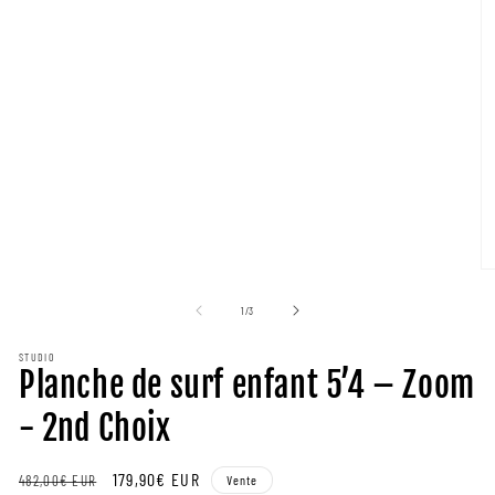
m
ou
2
de
1
/
3
e
m
STUDIO
Planche de surf enfant 5’4 – Zoom
- 2nd Choix
Prix
Prix
179,90€ EUR
482,00€ EUR
Vente